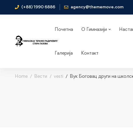
(+88) 1990 6886
agency@thememove.com
Почетна
О Гимназији
Наста
Галерија
Контакт
Home
Вести
vesti
Вук Боговац други на школс