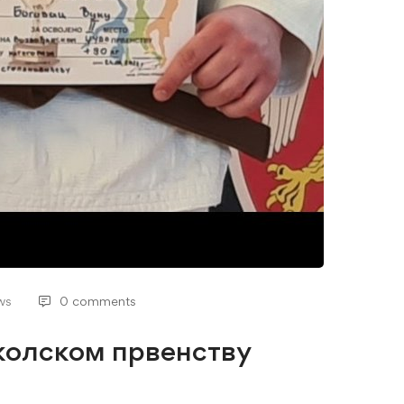
ws
0 comments
школском првенству