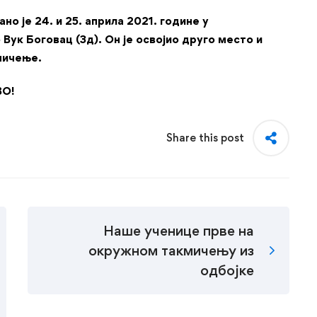
о је 24. и 25. априла 2021. године у
ук Боговац (3д). Он је освојио друго место и
мичење.
ВО!
Share this post
Наше ученице прве на
окружном такмичењу из
одбојке