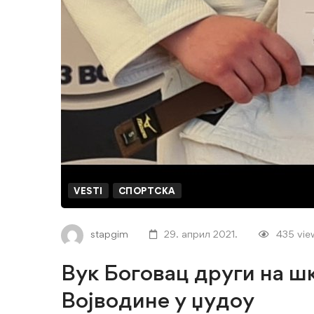
VESTI
СПОРТСКА
stapgim
29. април 2021.
435 vie
Вук Боговац други на 
Војводине у џудоу