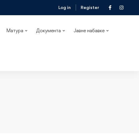
Log in
Register
Матура
Документа
Јавне набавке