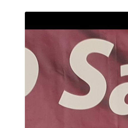
Вук
Боговац
други
на
школском
првенству
Војводине
у
џудоу