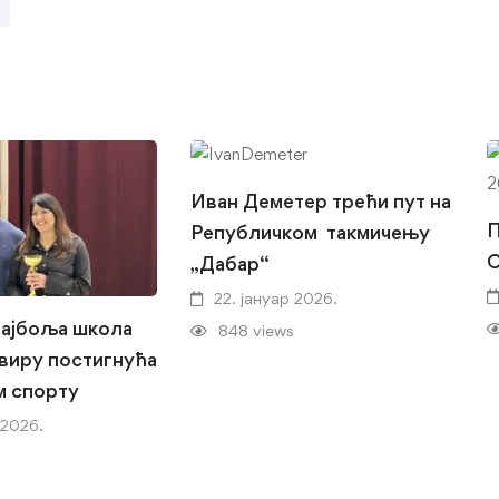
Иван Деметер трећи пут на
Републичком такмичењу
„Дабар“
22. јануар 2026.
најбоља школа
848 views
виру постигнућа
м спорту
 2026.