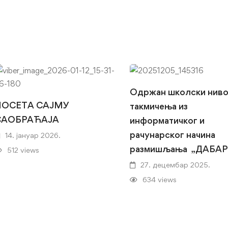
Одржан школски нив
ПОСЕТА САЈМУ
такмичења из
САОБРАЋАЈА
информатичког и
рачунарског начина
14. јануар 2026.
размишљања „ДАБАР
512 views
27. децембар 2025.
634 views