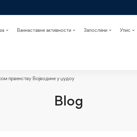
ва
Ваннаставне активности
Запослени
Упис
ком првенству Војводине у џудоу
Blog