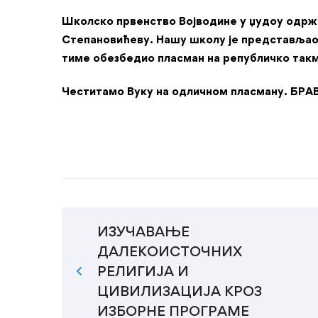
Школско првенство Војводине у џудоу одржан
Степановићеву. Нашу школу је представљао В
тиме обезбедио пласман на републичко так
Честитамо Вуку на одличном пласману. БРА
ИЗУЧАВАЊЕ
ДАЛЕКОИСТОЧНИХ
РЕЛИГИЈА И
ЦИВИЛИЗАЦИЈА КРОЗ
ИЗБОРНЕ ПРОГРАМЕ