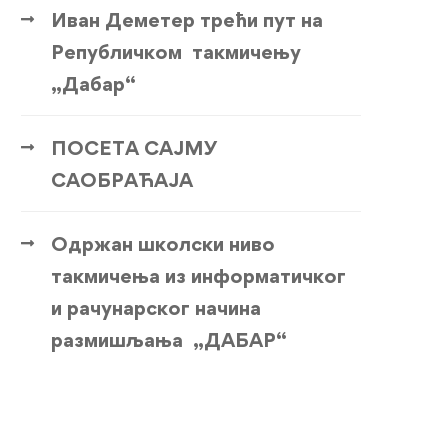
Иван Деметер трећи пут на
Републичком такмичењу
„Дабар“
ПОСЕТА САЈМУ
САОБРАЋАЈА
Одржан школски ниво
такмичења из информатичког
и рачунарског начина
размишљања „ДАБАР“