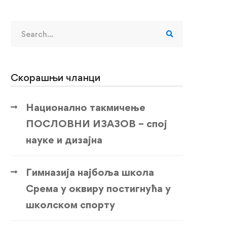
Search
for:
Скорашњи чланци
Национално такмичење
ПОСЛОВНИ ИЗАЗОВ – спој
науке и дизајна
Гимназија најбоља школа
Срема у оквиру постигнућа у
школском спорту