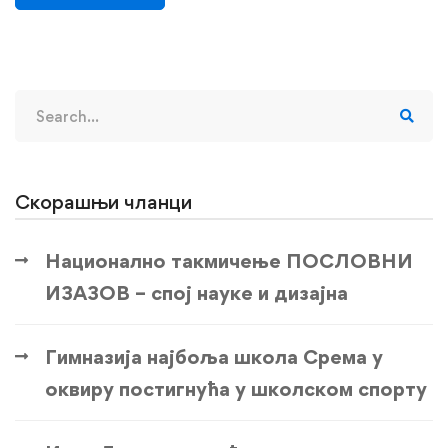
Search
for:
Скорашњи чланци
Национално такмичење ПОСЛОВНИ
ИЗАЗОВ – спој науке и дизајна
Гимназија најбоља школа Срема у
оквиру постигнућа у школском спорту