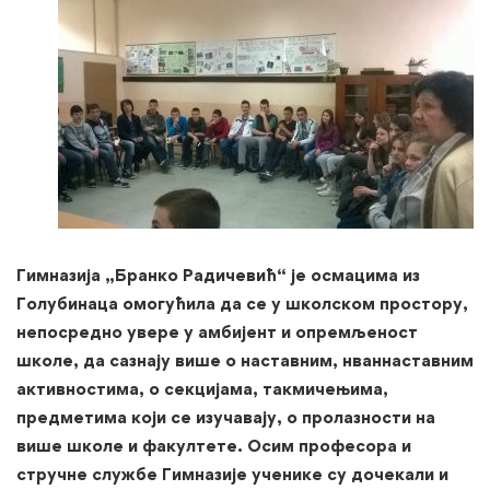
Гимназија „Бранко Радичевић“ је осмацима из
Голубинаца омогућила да се у школском простору,
непосредно увере у амбијент и опремљеност
школе, да сазнају више о наставним, нваннаставним
активностима, о секцијама, такмичењима,
предметима који се изучавају, о пролазности на
више школе и факултете. Осим професора и
стручне службе Гимназије ученике су дочекали и