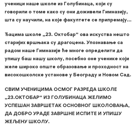
ученици
наше школе из Голубинаца, који су
говорили о томе како су они доживели Гимназију,
шта су научили, на које факултете се припремају…
Ђацима школе „23. Октобар“ ова искуства нешто
стa
ријих вршњака су драгоцена. Упознавање са
радом наше Гимназије ће многе определити да
упишу баш нашу школу, посебно оне ученике који
желе широко опште образовање и проходност на
високошколске установе у Београду и Новом Сад.
СВИМ УЧЕНИЦИМА ОСМОГ РАЗРЕДА ШКОЛЕ
„23.ОКТОБАР“ ИЗ ГОЛУБИНАЦА ЖЕЛИМО
УСПЕШАН ЗАВРШЕТАК ОСНОВНОГ ШКОЛОВАЊА,
ДА ДОБРО УРАДЕ ЗАВРШНЕ ИСПИТЕ И УПИШУ
ЖЕЉЕНУ ШКОЛУ.