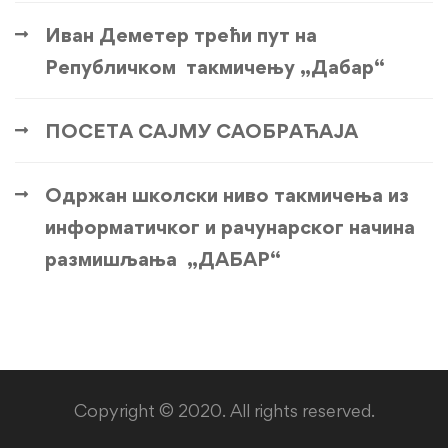
Иван Деметер трећи пут на
Републичком такмичењу „Дабар“
ПОСЕТА САЈМУ САОБРАЋАЈА
Одржан школски ниво такмичења из
информатичког и рачунарског начина
размишљања „ДАБАР“
Copyright © 2020. All rights reserved.