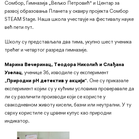
Сомбор, Гимназија „Вељко Петровић“ и Центар за
развој образовања Планета у оквиру пројекта Сомбор
STEAM Stage. Наша школа учествује на фестивалу науке
већ пети пут.
Школу су представљала два тима, укупно шест ученика
трећег и четвртог разреда гимназије.
Марина Вечеринац, Теодора Николић и Слађана
Узелац
, ученице 3б, изводиле су експеримент
„
Природни
pH
детектив у акцији
“. Оне су приказале
експеримент којим су у кућним условима проверавале да
ли су различити производи који се користе у
свакодневном животу кисели, базни или неутрални. У ту
сврху користиле су црвени купус као природни
индикатор.