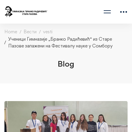
Home
Вести
vesti
Ученици Гимназије „Бранко Радићевић“ из Старе
Пазове запажени на Фестивалу науке у Сомбору
Blog
Ученици
Гимназије