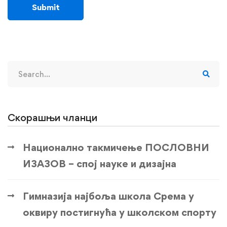
Search
for:
Скорашњи чланци
Национално такмичење ПОСЛОВНИ
ИЗАЗОВ – спој науке и дизајна
Гимназија најбоља школа Срема у
оквиру постигнућа у школском спорту