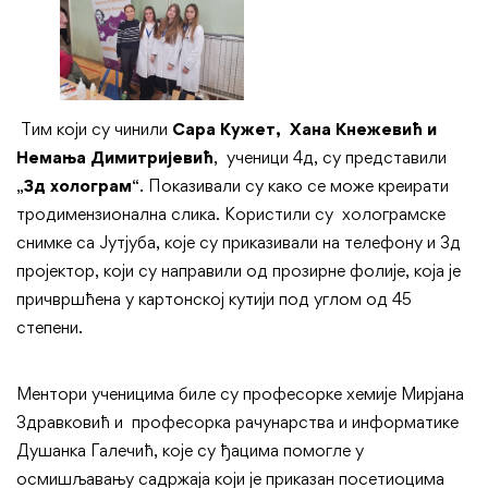
Тим који су чинили
Сара Кужет, Хана Кнежевић и
Немања Димитријевић
, ученици 4д, су представили
„
3д холограм
“. Показивали су како се може креирати
тродимензионална слика. Користили су холограмске
снимке са Јутјуба, које су приказивали на телефону и 3д
пројектор, који су направили од прозирне фолије, која је
причвршћена у картонској кутији под углом од 45
степени.
Ментори ученицима биле су професорке хемије Мирјана
Здравковић и професорка рачунарства и информатике
Душанка Галечић, које су ђацима помогле у
осмишљавању садржаја који је приказан посетиоцима