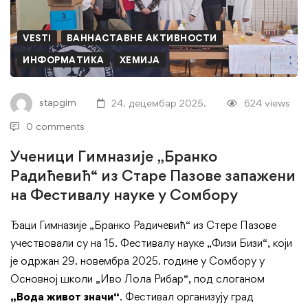
„Бранко
Радићевић“
VESTI
ВАННАСТАВНЕ АКТИВНОСТИ
из
ИНФОРМАТИКА
ХЕМИЈА
Старе
stapgim
24. децембар 2025.
624 views
Пазове
0 comments
запажени
Ученици Гимназије „Бранко
Радићевић“ из Старе Пазове запажени
на
на Фестивалу науке у Сомбору
Фестивалу
Ђаци Гимназије „Бранко Радичевић“ из Стере Пазове
науке
учествовали су на 15. Фестивалу науке „Физи Бизи“, који
је одржан 29. новембра 2025. године у Сомбору у
у
Основној школи „Иво Лола Рибар“, под слоганом
Сомбору
„Вода живот значи“
. Фестивал организују град