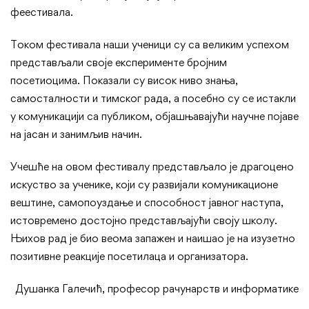
феестивала.
Током фестивала наши ученици су са великим успехом
представљали своје експерименте бројним
посетиоцима. Показали су висок ниво знања,
самосталности и тимског рада, а посебно су се истакли
у комуникацији са публиком, објашњавајући научне појаве
на јасан и занимљив начин.
Учешће на овом фестивалу представљало је драгоцено
искуство за ученике, који су развијали комуникационе
вештине, самопоуздање и способност јавног наступа,
истовремено достојно представљајући своју школу.
Њихов рад је био веома запажен и наишао је на изузетно
позитивне реакције посетилаца и организатора.
Душанка Галечић, професор рачунарств и информатике