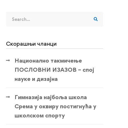
Search
for:
Скорашњи чланци
Национално такмичење
ПОСЛОВНИ ИЗАЗОВ – спој
науке и дизајна
Гимназија најбоља школа
Срема у оквиру постигнућа у
школском спорту