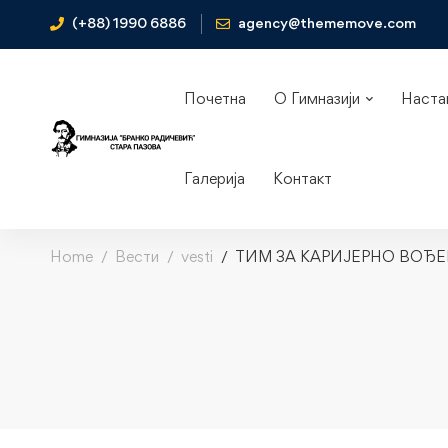
(+88) 1990 6886
agency@thememove.com
Почетна
О Гимназији
Наста
Галерија
Контакт
Home
Вести
vesti
ТИМ ЗА КАРИЈЕРНО ВОЂ