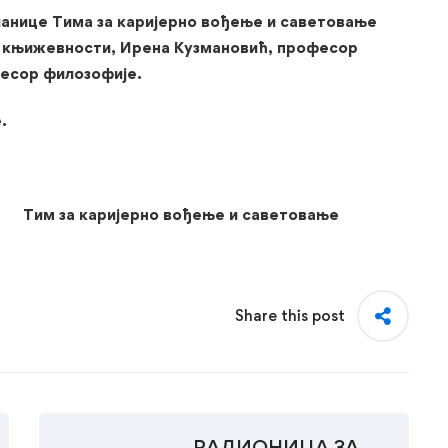
ланице Тима за каријерно вођење и саветовање
и књижевности, Ирена Кузмановић, професор
фесор филозофије.
.
ођење и саветовање
Share this post
РАДИОНИЦА ЗА