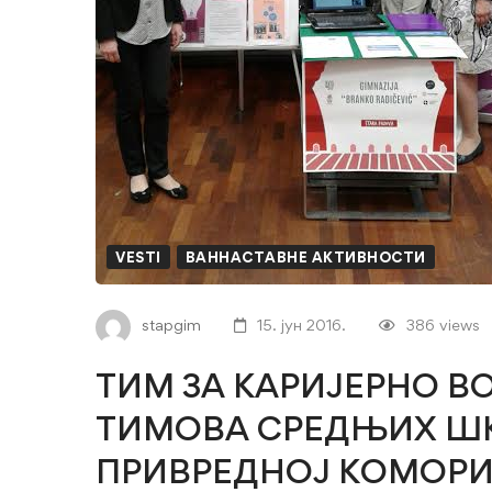
СРБИЈЕ
У
ПРИВРЕДНОЈ
КОМОРИ
СРБИЈЕ
VESTI
ВАННАСТАВНЕ АКТИВНОСТИ
stapgim
15. јун 2016.
386 views
ТИМ ЗА КАРИЈЕРНО В
ТИМОВА СРЕДЊИХ ШК
ПРИВРЕДНОЈ КОМОРИ