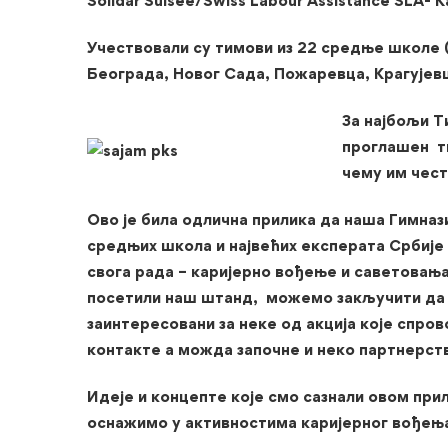
Solidar Suisee/Swiss Labour Assistance SLA-
К
Учествовали су тимови из 22 средње школе (
Београда, Новог Сада, Пожаревца, Крагујев
За најбољи Т
проглашен т
чему им чес
Ово је била одлична прилика да наша Гимнази
средњих школа и највећих експерата Србије 
свога рада – каријерно вођење и саветовања
посетили наш штанд, можемо закључити да с
заинтересовани за неке од акција које спро
контакте а можда започне и неко партнерст
Идеје и концепте које смо сазнали овом при
оснажимо у активностима каријерног вођењ