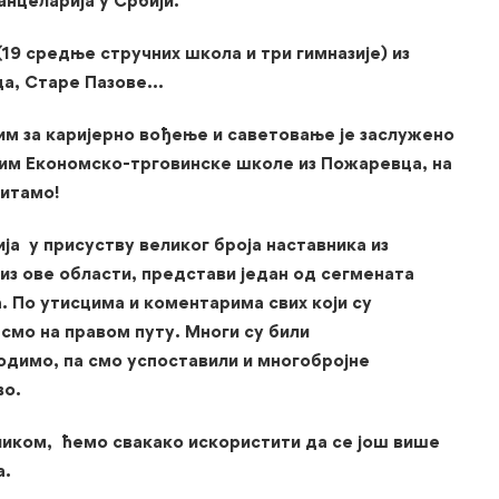
анцеларија у Србији.
19 средње стручних школа и три гимназије) из
ца, Старе Пазове…
им за каријерно вођење и саветовање је заслужено
им Економско-трговинске школе из Пожаревца, на
титамо!
ја у присуству великог броја наставника из
из ове области, представи један од сегмената
. По утисцима и коментарима свих који су
мо на правом путу. Многи су били
водимо, па смо успоставили и многобројне
во.
ликом, ћемо свакако искористити да се још више
а.