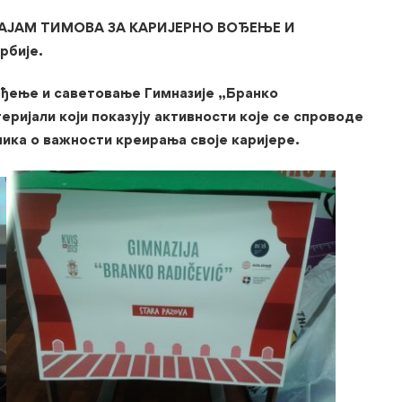
 САЈАМ ТИМОВА ЗА КАРИЈЕРНО ВОЂЕЊЕ И
рбије.
вођење и саветовање Гимназије „Бранко
еријали који показују активности које се спроводе
ника о важности креирања своје каријере.