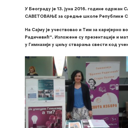
У Београду је 13.
јуна 2016. године одржан
САВЕТОВАЊЕ за средње школе Републике С
На Сајму је учествовао и Тим за каријерно 
Радичевић“. Изложене су презентације и мат
у Гимназији у циљу стварања свести код уче