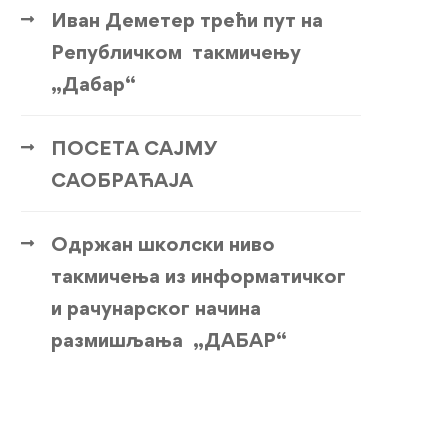
Иван Деметер трећи пут на
Републичком такмичењу
„Дабар“
ПОСЕТА САЈМУ
САОБРАЋАЈА
Одржан школски ниво
такмичења из информатичког
и рачунарског начина
размишљања „ДАБАР“