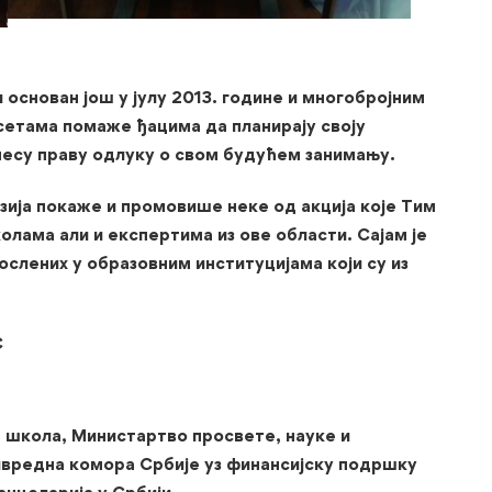
и основан још у јулу 2013. године и многобројним
сетама помаже ђацима да планирају своју
несу праву одлуку о свом будућем
занимању.
азија покаже и промовише неке од акција које Тим
олама али и експертима из ове области. Сајам је
ослених у образовним институцијама који су из
 школа, Министартво просвете, науке и
ивредна комора Србије уз финансијску подршку