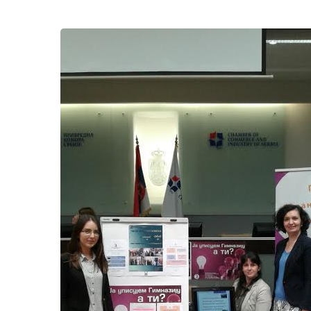
ТИМ
ЗА
КАРИЈЕРНО
ВОЂЕЊЕ
НА
САЈМУ
ТИМОВА
СРЕДЊИХ
ШКОЛА