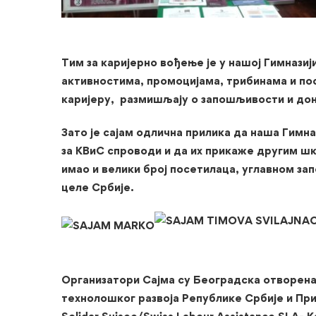
Тим за каријерно вођење је у нашој Гимназиј
активностима, промоцијама, трибинама и по
каријеру, размишљају о запошљивости и до
Зато је сајам одлична прилика да наша Гимн
за КВиС спроводи и да их прикаже другим шк
имао и велики број посетилаца, углавном зап
целе Србије.
Организатори Сајма су Београдска отворена
технолошког развоја Републике Србије и Пр