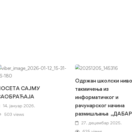
Одржан школски нив
ПОСЕТА САЈМУ
такмичења из
САОБРАЋАЈА
информатичког и
рачунарског начина
14. јануар 2026.
размишљања „ДАБАР
503 views
27. децембар 2025.
625 views