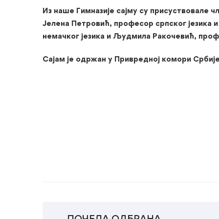
Из наше Гимназије сајму су присуствовале ч
Јелена Петровић, професор српског језика 
немачког језика и Људмила Ракочевић, про
Сајам је одржан у Привредној комори Србијe
Тим за каријерно в
ПОЧЕЛА ОДБРАНА