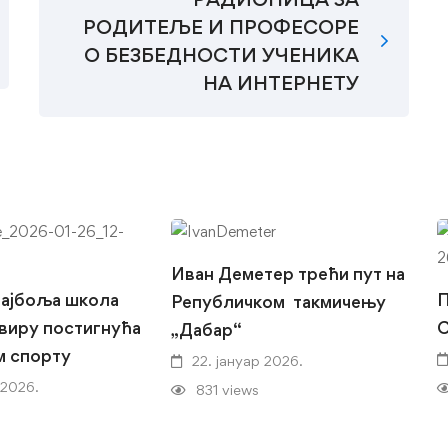
РОДИТЕЉЕ И ПРОФЕСОРЕ
О БЕЗБЕДНОСТИ УЧЕНИКА
НА ИНТЕРНЕТУ
Иван Деметер трећи пут на
најбоља школа
Републичком такмичењу
виру постигнућа
„Дабар“
м спорту
22. јануар 2026.
 2026.
831 views