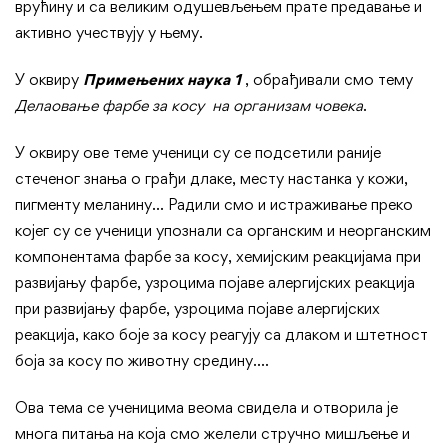
врућину и са великим одушевљењем прате предавање и
активно учествују у њему.
У оквиру
Примењених наука 1
, обрађивали смо тему
Делаовање фарбе за косу на организам човека
.
У оквиру ове теме ученици су се подсетили раније
стеченог знања о грађи длаке, месту настанка у кожи,
пигменту меланину… Радили смо и истраживање преко
којег су се ученици упознали са органским и неорганским
компонентама фарбе за косу, хемијским реакцијама при
развијању фарбе, узроцима појаве алергијских реакција
при развијању фарбе, узроцима појаве алергијских
реакција, како боје за косу реагују са длаком и штетност
боја за косу по животну средину….
Ова тема се ученицима веома свидела и отворила је
многа питања на која смо желели стручно мишљење и