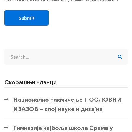
Search
for:
Скорашњи чланци
Национално такмичење ПОСЛОВНИ
ИЗАЗОВ – спој науке и дизајна
Гимназија најбоља школа Срема у