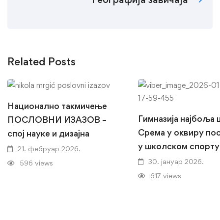
Related Posts
Национално такмичење
Гимназија најбоља
ПОСЛОВНИ ИЗАЗОВ –
Срема у оквиру по
спој науке и дизајна
у школском спорту
21. фебруар 2026.
30. јануар 2026.
596 views
617 views