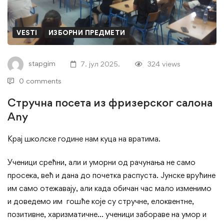
фризерског
салона
VESTI
ИЗБОРНИ ПРЕДМЕТИ
Аny
stapgim
7. јул 2025.
324 views
0 comments
Стручна посета из фризерског салона
Аny
Крај школске године нам куца на вратима.
Ученици срећни, али и уморни од рачунања не само
просека, већ и дана до почетка распуста. Јунске врућине
им само отежавају, али када обичан час мало изменимо
и доведемо им гошће које су стручне, елоквентне,
позитивне, харизматичне… ученици забораве на умор и