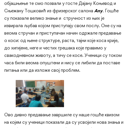
објашњење те смо позвали у госте Дајану Коњевод и
Сњежану Тошковић из фризерског салона
А
ny
. Гошће
су показале велико знање и стручност из њих је
извирала љубав којом приступају свом послу. Оне су на
веома стручан и приступачан начин одржале предавање
о коси: од њене структуре, раста, тајни које коса крије,
до хигијене, неге и честих грешака које правимо у
свакодневном животу, а тичу се косе. Ученици су током
часа били веома опуштени и нису се либили да поставе
питања или да изложе свој проблем.
Ово дивно предавање завршиле су наше гошће квизом
на којем су ученици показали да су усвојили нова знања и