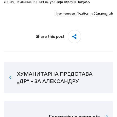
да им је овакав начин едукације веома пријао.
Професор Љибуша Симендић
Share this post
ХУМАНИТАРНА ПРЕДСТАВА
„ДР“ – ЗА АЛЕКСАНДРУ
Географија завичаја