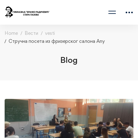
Home
Вести
vesti
Стручна посета из фризерског салона Аny
Blog
Стручна
посета
из