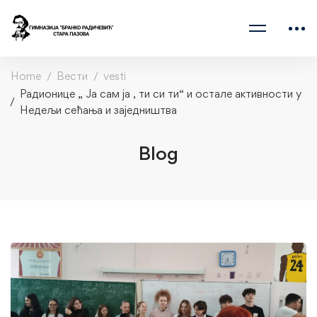
Home
Вести
vesti
Радионице „ Ја сам ја , ти си ти“ и остале активности у
Недељи сећања и заједништва
Blog
Радионице
„