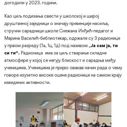
догодили у 2023. години.
Недељи
Као циљ подизања свести у школској и широј
сећања
друштвеној заједници о значају превенције насиља,
стручни сарадници школе Снежана Инђић-педагог и
и
Марина Василић-библиотекар, одржале су 3 радионице
заједништва
у првом разреду (1а, 1ц, 1д) под називом „
Ја сам ја, ти
си ти“.
Радионица има за циљ стварање складне
атмосфере у којој се негују блискост и сарадња међу
ученицима. Ученицима је пријао овакав начин рада о чему
говоре изузетно високе оцене радионице на самом крају
изведених активности.