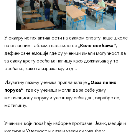
У оквиру истих активности на сваком спрату наше школе
на огласним таблама налазило се „
Коло осећања“,
дефинисане емоције где су ученици имали могућност да
за сваку врсту осећања напишу како доживљавају то
осећање, како га изражавају итд…
Изузетну пажњу ученика привлачила је
„Оаза лепих
порука“
где су ученици могли да за себе узму
мотивациону поруку и улепшају себи дан, охрабре се,
мотивишу.
Ученици који похађају изборне програме Језик, медији и
култура и Уметност и дизајн узели су учешће у