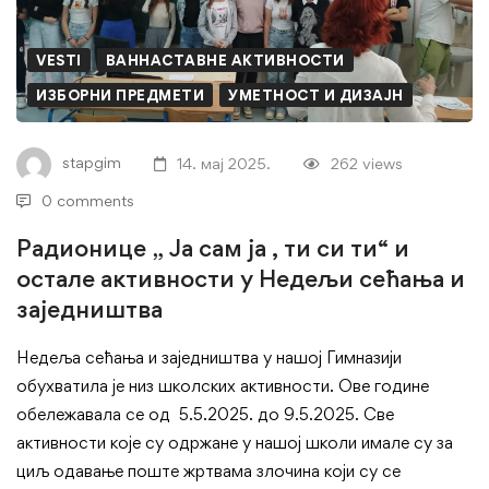
Ја
сам
VESTI
ВАННАСТАВНЕ АКТИВНОСТИ
ја
ИЗБОРНИ ПРЕДМЕТИ
УМЕТНОСТ И ДИЗАЈН
,
stapgim
14. мај 2025.
262 views
ти
0 comments
си
Радионице „ Ја сам ја , ти си ти“ и
остале активности у Недељи сећања и
ти“
заједништва
и
Недеља сећања и заједништва у нашој Гимназији
остале
обухватила је низ школских активности. Ове године
обележавала се од 5.5.2025. до 9.5.2025. Све
активности
активности које су одржане у нашој школи имале су за
у
циљ одавање поште жртвама злочина који су се