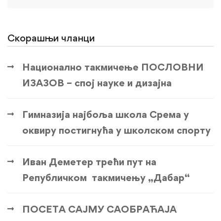
for:
Скорашњи чланци
Национално такмичење ПОСЛОВНИ
ИЗАЗОВ – спој науке и дизајна
Гимназија најбоља школа Срема у
оквиру постигнућа у школском спорту
Иван Деметер трећи пут на
Републичком такмичењу „Дабар“
ПОСЕТА САЈМУ САОБРАЋАЈА