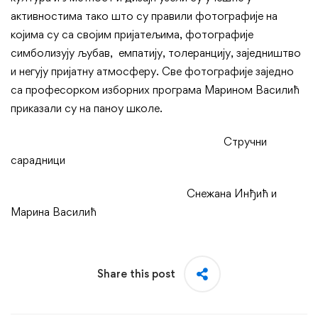
активностима тако што су правили фотографије на
којима су са својим пријатељима, фотографије
симболизују љубав, емпатију, толеранцију, заједништво
и негују пријатну атмосферу. Све фотографије заједно
са професорком изборних програма Марином Василић
приказали су на паноу школе.
Стручни
сарадници
Снежана Инђић и
Марина Василић
Share this post