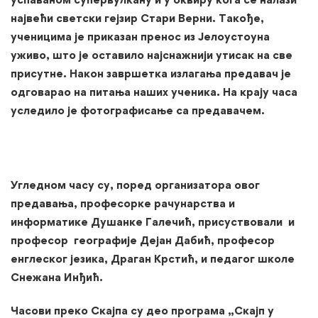
највећи светски гејзир Стари Верни. Такође,
ученицима је приказан пренос из Јелоустоуна
уживо, што је оставило најснажнији утисак на све
присутне. Након завршетка излагања предавач је
одговарао на питања наших ученика. На крају часа
уследило је фотографисање са предавачем.
Угледном часу су, поред организатора овог
предавања, професорке рачунарства и
информатике Душанке Галечић, присуствовали и
професор географије Дејан Дабић, професор
енглеског језика, Драган Крстић, и педагог школе
Снежана Инђић.
Часови преко Скајпа су део програма „Скајп у