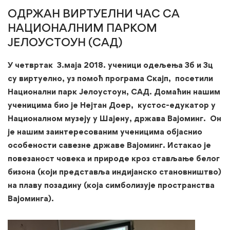
ЧАС
ОДРЖАН ВИРТУЕЛНИ ЧАС СА
СА
НАЦИОНАЛНИМ ПАРКОМ
НАЦИОНАЛНИМ
ЈЕЛОУСТОУН (САД)
ПАРКОМ
У четвртак 3.маја 2018. ученици одељења 3б и 3ц
су виртуелно, уз помоћ програма Скајп, посетили
ЈЕЛОУСТОУН
Национални парк Јелоустоун, САД. Домаћин нашим
ученицима био је Нејтан Доер, кустос-едукатор у
(САД)
Националном музеју у Шајену, држава Вајоминг. Он
је нашим заинтересованим ученицима објаснио
особености савезне државе Вајоминг. Истакао је
повезаност човека и природе кроз стављање белог
бизона (који представља индијанско становништво)
на плаву позадину (која симболизује пространства
Вајоминга).