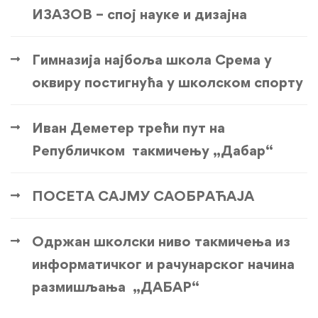
ИЗАЗОВ – спој науке и дизајна
Гимназија најбоља школа Срема у
оквиру постигнућа у школском спорту
Иван Деметер трећи пут на
Републичком такмичењу „Дабар“
ПОСЕТА САЈМУ САОБРАЋАЈА
Одржан школски ниво такмичења из
информатичког и рачунарског начина
размишљања „ДАБАР“