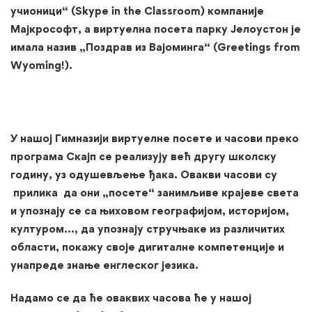
учионици“ (
Skype in the Classroom
) компаније
Мајкрософт, а виртуелна посета парку Јелоустон је
имала назив „Поздрав из Вајоминга“ (Greetings from
Wyoming!).
У нашој Гимназији виртуелне посете и часови преко
програма Скајп се реализују већ другу школску
годину, уз одушевљење ђака. Овакви часови су
прилика да они „посете“ занимљиве крајеве света
и упознају се са њиховом географијом, историјом,
културом…, да упознају стручњаке из различитих
области, покажу своје дигиталне компетенције и
унапреде знање енглеског језика.
Надамо се да ће оваквих часова ће у нашој