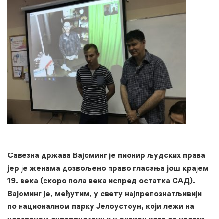
Савезна држава Вајоминг је пионир људских права
јер је женама дозвољено право гласања још крајем
19. века (скоро пола века испред остатка САД).
Вајоминг је, међутим, у свету најпрепознатљивији
по националном парку Јелоустоун, који лежи на
успаваном супервулкану и у оквиру кога се налази