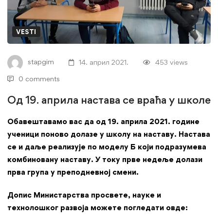
настава
се
VESTI
враћа
stapgim
14. април 2021.
453 views
у
0 comments
школе
Од 19. априла настава се враћа у школе
Обавештавамо вас да од 19. априла 2021. године
ученици поново долазе у школу на наставу. Настава
се и даље реализује по моделу Б који подразумева
комбиновану наставу. У току прве недеље долази
прва група у
преподневној смени.
Допис Министарства просвете, науке и
технолошког развоја можете погледати овде: