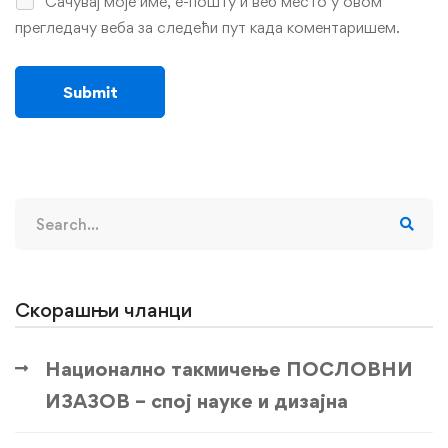
Сачувај моје име, е-пошту и веб место у овом
прегледачу веба за следећи пут када коментаришем.
Search
for:
Скорашњи чланци
Национално такмичење ПОСЛОВНИ
ИЗАЗОВ – спој науке и дизајна