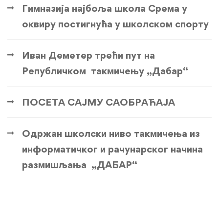
Гимназија најбоља школа Срема у
оквиру постигнућа у школском спорту
Иван Деметер трећи пут на
Републичком такмичењу „Дабар“
ПОСЕТА САЈМУ САОБРАЋАЈА
Одржан школски ниво такмичења из
информатичког и рачунарског начина
размишљања „ДАБАР“