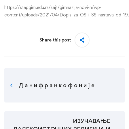
https://stapgim.edu.rs/sajt/gimnazija-novi-n/wp-
content/uploads/2021/04/Dopis_za_OS_i_SS_nastava_od_19.
Share this post
Д а н и ф р а н к о ф о н и ј е
ИЗУЧАВАЊЕ