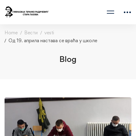
Home
Вести
vesti
Од 19. априла настава се враћа у школе
Blog
Од
19.
априла