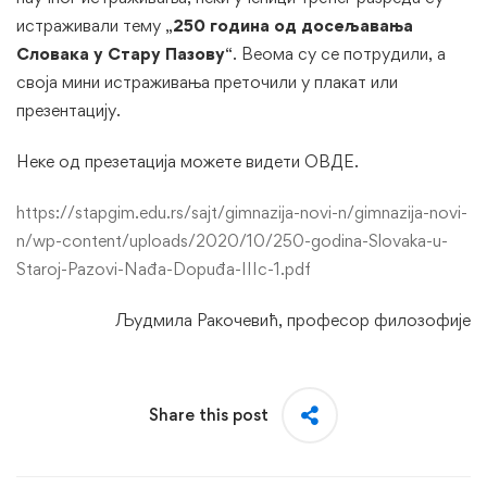
истраживали тему „
250 година од досељавања
Словака у Стару Пазову
“. Веома су се потрудили, а
своја мини истраживања преточили у плакат или
презентацију.
Неке од презетација можете видети ОВДЕ.
https://stapgim.edu.rs/sajt/gimnazija-novi-n/gimnazija-novi-
n/wp-content/uploads/2020/10/250-godina-Slovaka-u-
Staroj-Pazovi-Nađa-Dopuđa-IIIc-1.pdf
Људмила Ракочевић, професор филозофије
Share this post