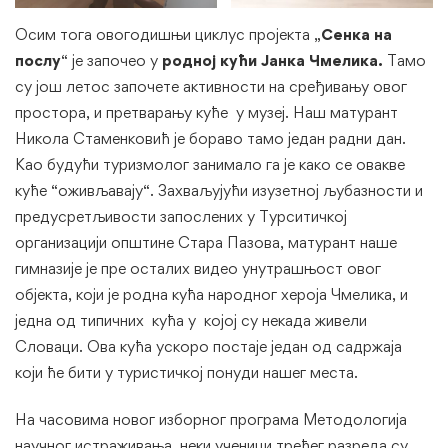
Осим тога овогодишњи циклус пројекта „
Сенка на
послу
“ је започео у
родној кући Јанка Чмелика.
Тамо
су још летос започете активности на сређивању овог
простора, и претварању куће у музеј. Наш матурант
Никола Стаменковић је бораво тамо један радни дан.
Као будући туризмолог занимало га је како се овакве
куће “оживљавају“. Захваљујући изузетној љубазности и
предусретљивости запослених у Турситичкој
организацији општине Стара Пазова, матурант наше
гимназије је пре осталих видео унутрашњост овог
објекта, који је родна кућа народног хероја Чмелика, и
једна од типичних кућа у којој су некада живели
Словаци. Ова кућа ускоро постаје један од садржаја
који ће бити у туристичкој понуди нашег места.
На часовима новог изборног програма Методологија
научног истраживања, неки ученици трећег разреда су