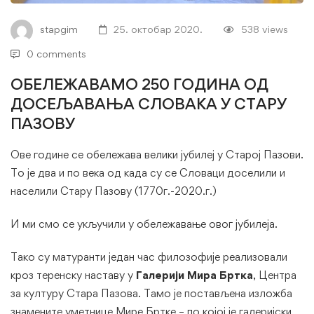
stapgim
25. октобар 2020.
538 views
0 comments
ОБЕЛЕЖАВАМО 250 ГОДИНА ОД
ДОСЕЉАВАЊА СЛОВАКА У СТАРУ
ПАЗОВУ
Ове године се обележава велики јубилеј у Старој Пазови.
То је два и по века од када су се Словаци доселили и
населили Стару Пазову (1770г.-2020.г.)
И ми смо се укључили у обележавање овог јубилеја.
Тако су матуранти један час филозофије реализовали
кроз теренску наставу у
Галерији Мира
Бртка
, Центра
за културу Стара Пазова. Тамо је постављена изложба
знамените уметнице Мире Бртке – по којој је галеријски