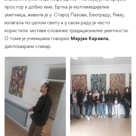
простор и добио име. Бртка је мултимедијална
уметница, живела је у Старој Пазови, Београду, Риму,
излагала по целом свету а у свом раду је често
користила мотиве словачке традиционалне уметности.
О томе је ученицима говорио
Марјан Каравла
,
дипломирани сликар.