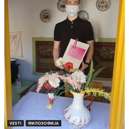
ГОДИНА
ОД
ДОСЕЉАВАЊА
СЛОВАКА
У
СТАРУ
ПАЗОВУ
VESTI
ФИЛОЗОФИЈА