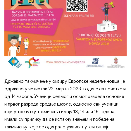
Државно такмичење у оквиру Европске недеље новца је
одржано у четвртак 23. марта 2023. године са почетком
од 14 часова. Ученици седмог и осмог разреда основне
и првог разреда средње школе, односно сви ученици
који у тренутку такмичења имају 13, 14 или 15 година,
имали су прилику да се истакну знањем и победе на
такмичењу, које се одиграло уживо путем онлајн