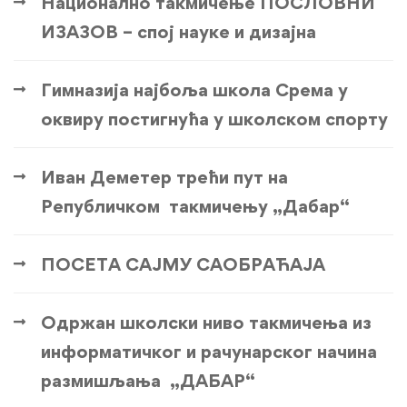
Национално такмичење ПОСЛОВНИ
ИЗАЗОВ – спој науке и дизајна
Гимназија најбоља школа Срема у
оквиру постигнућа у школском спорту
Иван Деметер трећи пут на
Републичком такмичењу „Дабар“
ПОСЕТА САЈМУ САОБРАЋАЈА
Одржан школски ниво такмичења из
информатичког и рачунарског начина
размишљања „ДАБАР“