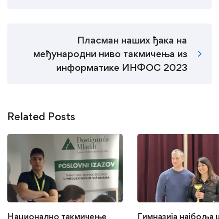
Пласман наших ђака на
међународни ниво такмичења из
информатике ИНФОС 2023
Related Posts
Национално такмичење
Гимназија најбоља