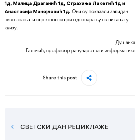
1д, Милица Драганић 1д, Страхиња Лакетић 1д и
Анастасија Манојловић 1д.
Они су показали завидан
ниво знања и спретности при одговарању на питања у
квизу.
Душанка
Галечић, професор рачунарства и информатике
Share this post
СВЕТСКИ ДАН РЕЦИКЛАЖЕ