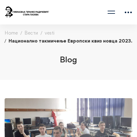
Home
Вести
vesti
Национално такмичење Европски квиз новца 2023.
Blog
<strong>Национално
такмичење
Европски