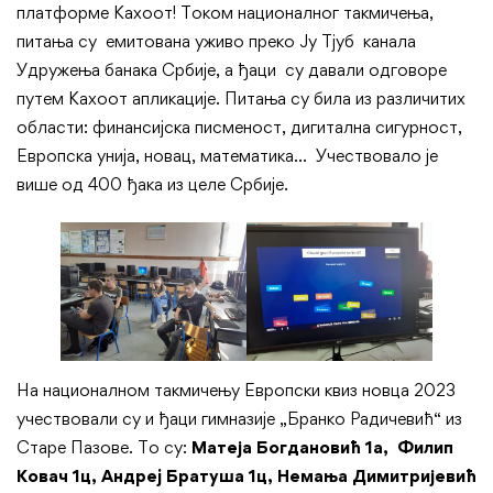
платформе Кахоот! Током националног такмичења,
питања су емитована уживо преко Ју Тјуб канала
Удружења банака Србије, а ђаци су давали одговоре
путем Кахоот апликације. Питања су била из различитих
области: финансијска писменост, дигитална сигурност,
Европска унија, новац, математика… Учествовало је
више од 400 ђака из целе Србије.
На националном такмичењу Европски квиз новца 2023
учествовали су и ђаци гимназије „Бранко Радичевић“ из
Старе Пазове. То су:
Матеја Богдановић 1а
,
Филип
Ковач 1ц
,
Андре
j
Братуша 1ц, Немања Димитријевић