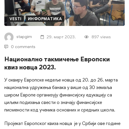
квиз
новца
VESTI
ИНФОРМАТИКА
2023.
stapgim
29. март 2023.
897 views
</strong>
0 comments
Национално такмичење Европски
квиз новца 2023.
У оквиру Европске недеље новца од 20. до 26. марта
национална удружења банака у више од 30 земаља
широм Европе организују финансијску едукацију са
циљем подизања свести о значају финансијске
писмености код ученика основних и средњих школа.
Пројекат Европског квиза новца је у Србији ове године