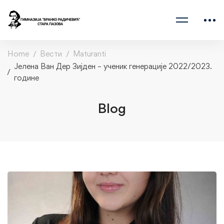
Home
Вести
Maturanti
Јелена Ван Дер Зијден – ученик генерације 2022/2023.
године
Blog
Јелена
Ван