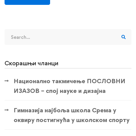
Search
for:
Скорашњи чланци
Национално такмичење ПОСЛОВНИ
ИЗАЗОВ – спој науке и дизајна
Гимназија најбоља школа Срема у
оквиру постигнућа у школском спорту