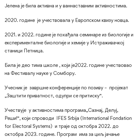
Јелена је била активна и у ваннаставним активностима.
2020. године је учествовала у Европском квизу новца.
2021. и 2022. године је похађала семинаре из биологије и
експерименталне биологије и хемије у Истраживачкој
станици Петница.
Била је део тима школе , који је2022. године учествовао
на Фестивалу науке у Сомбору.
Учесник је завршне конференције по позиву – пројекат
„Заштити приватност, одупри се притиску“.
Учествује у активностима програма„Сазнај, Делуј,
Реши!“, који спроводи IFES Srbija (International Fondation
for Electoral Systems) и траје од октобра 2022. до
октобра 2023. године. Програм има за циљ јачање