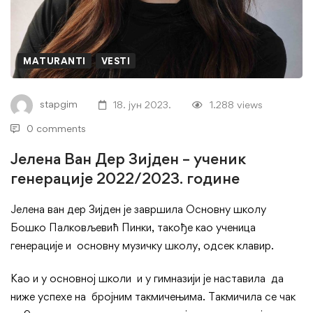
Дер
Зијден
–
MATURANTI
VESTI
ученик
stapgim
18. јун 2023.
1.288 views
генерације
0 comments
2022/2023.
Јелена Ван Дер Зијден – ученик
генерације 2022/2023. године
године
Јелена ван дер Зијден је завршила Основну школу
Бошко Палковљевић Пинки, такође као ученица
генерације и основну музичку школу, одсек клавир.
Као и у основној школи и у гимназији је наставила да
ниже успехе на бројним такмичењима. Такмичила се чак