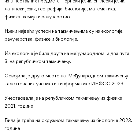
из 9 наставних предмета – српски језик, енглески језик,
латински језик, географија, биологија, математика,
физика, хемија и рачунарство.
Њени највећи успеси на такмичењима су из екологије,
рачунарства, физике и биологије.
Из екологије је била друга на међународном и два пута
3. на републичком такмичењу.
Освојила је друго место на Међународном такмичењу
талентованих ученика из информатике ИНФОС 2023.
Учествовала је на републичком такмичењу из физике
2021. године
Била је трећа на окружном такмичењу из биологије 2023.
године