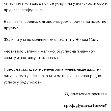
капацитета младих да би се укључили у активности своје
друштване заједнице.
Васпитана, вредна, одговорна, увек спремна да помогне
другима.
Жели да упише медицински факултет у Новом Саду.
Честитамо Јелени и желимо јој успех на пријемном
испиту и наставку школовања.
Поносни смо што је Јелена била ученик наше школе и
сигурни смо да ће наставити остваривати изванредне
успехе у будућности.
Одељењски старешина
проф. Душанка Галечић