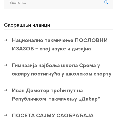
for:
Скорашњи чланци
Национално такмичење ПОСЛОВНИ
ИЗАЗОВ – спој науке и дизајна
Гимназија најбоља школа Срема у
оквиру постигнућа у школском спорту
Иван Деметер трећи пут на
Републичком такмичењу „Дабар“
ПОСЕТА САЈМУ САОБРАЋАЈА