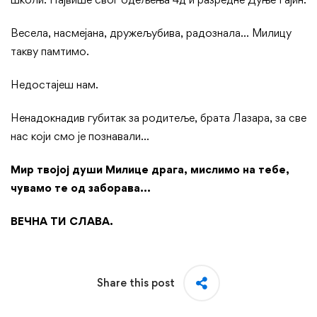
Весела, насмејана, дружељубива, радознала… Милицу
такву памтимо.
Недостајеш нам.
Ненадокнадив губитак за родитеље, брата Лазара, за све
нас који смо је познавали…
Мир твојој души Милице драга, мислимо на тебе,
чувамо те од заборава…
ВЕЧНА ТИ СЛАВА.
Share this post