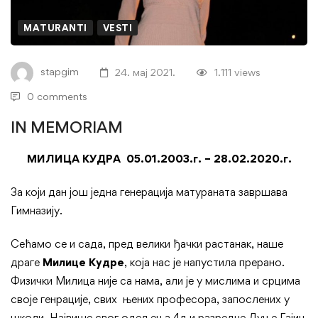
MATURANTI
VESTI
stapgim
24. мај 2021.
1.111 views
0 comments
IN MEMORIAM
MИЛИЦА КУДРА 05.01.2003.г. – 28.02.2020.г.
За који дан још једна генерација матураната завршава
Гимназију.
Сећамо се и сада, пред велики ђачки растанак, наше
драге
Милице Кудре
, која нас је напустила прерано.
Физички Милица није са нама, али је у мислима и срцима
своје генрације, свих њених професора, запослених у
школи. Највише свог одељења 4д и разредне Дуње Гајин.