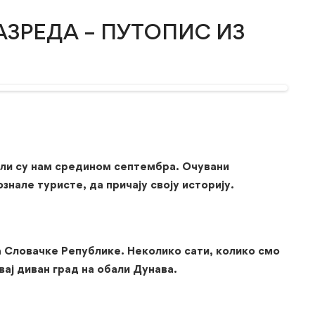
АЗРЕДА – ПУТОПИС ИЗ
али су нам средином септембра. Очувани
нале туристе, да причају своју историју.
а Словачке Републике. Неколико сати, колико смо
вај диван град на обали Дунава.