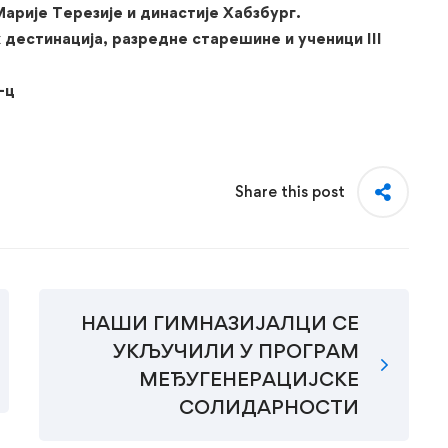
арије Терезије и династије Хабзбург.
дестинација, разредне старешине и ученици III
мтити ову екскурзију.
ц
Share this post
НАШИ ГИМНАЗИЈАЛЦИ СЕ
УКЉУЧИЛИ У ПРОГРАМ
МЕЂУГЕНЕРАЦИЈСКЕ
СОЛИДАРНОСТИ