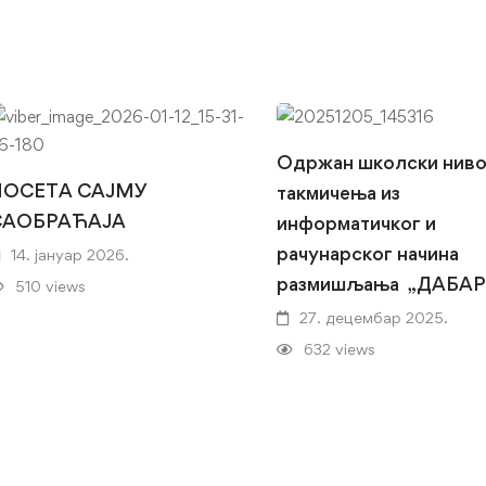
Одржан школски нив
ПОСЕТА САЈМУ
такмичења из
САОБРАЋАЈА
информатичког и
рачунарског начина
14. јануар 2026.
размишљања „ДАБАР
510 views
27. децембар 2025.
632 views