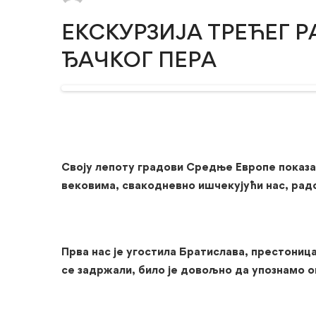
ЕКСКУРЗИЈА ТРЕЋЕГ Р
ЂАЧКОГ ПЕРА
Своју лепоту градови Средње Европе показ
вековима, свакодневно ишчекујући нас, радоз
Прва нас је угостила Братислава, престониц
се задржали, било је довољно да упознамо о