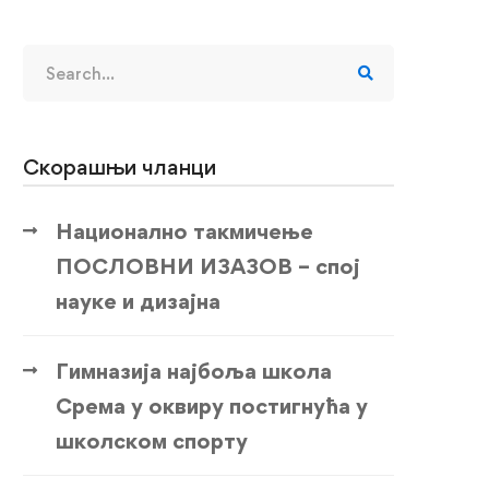
Search
for:
Скорашњи чланци
Национално такмичење
ПОСЛОВНИ ИЗАЗОВ – спој
науке и дизајна
Гимназија најбоља школа
Срема у оквиру постигнућа у
школском спорту