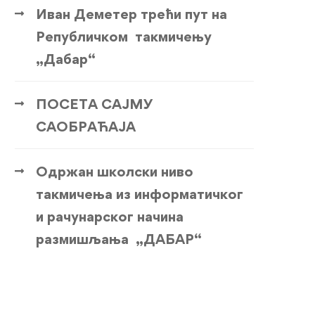
Иван Деметер трећи пут на
Републичком такмичењу
„Дабар“
ПОСЕТА САЈМУ
САОБРАЋАЈА
Одржан школски ниво
такмичења из информатичког
и рачунарског начина
размишљања „ДАБАР“