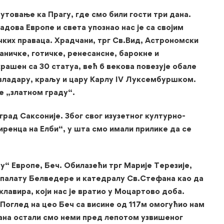
утовање ка Прагу, где смо били гости три дана.
радова Европе и света упознао нас је са својим
ких праваца. Храдчани, трг Св.Вид, Астрономски
аничке, готичке, ренесансне, барокне и
рашен са 30 статуа, већ 6 векова повезује обале
 владару, краљу и цару Карлу IV Луксембуршком.
е „златном граду“.
рад Саксоније. Због свог изузетног културно-
иренца на Елби“, у шта смо имали прилике да се
у“ Европе, Беч. Обилазећи трг Марије Терезије,
, палату Белведере и катедралу Св.Стефана као да
клавира, који нас је вратио у Моцартово доба.
 Поглед на цео Беч са висине од 117м омогућио нам
дана остали смо неми пред лепотом узвишеног