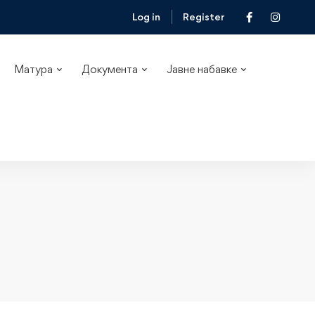
Log in
Register
Матура
Документа
Јавне набавке