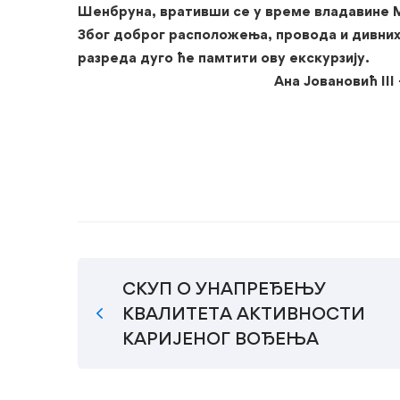
Шенбруна, вративши се у време владавине М
Због доброг расположења, провода и дивних 
разреда дуго ће па
Ана Јовановић III -
СКУП О УНАПРЕЂЕЊУ
КВАЛИТЕТА АКТИВНОСТИ
КАРИЈЕНОГ ВОЂЕЊА