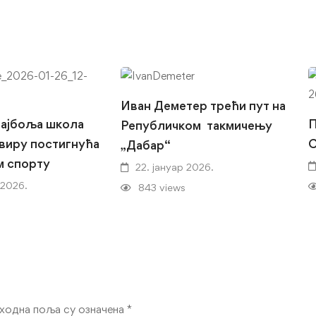
Иван Деметер трећи пут на
најбоља школа
Републичком такмичењу
виру постигнућа
„Дабар“
м спорту
22. јануар 2026.
 2026.
843 views
ходна поља су означена
*