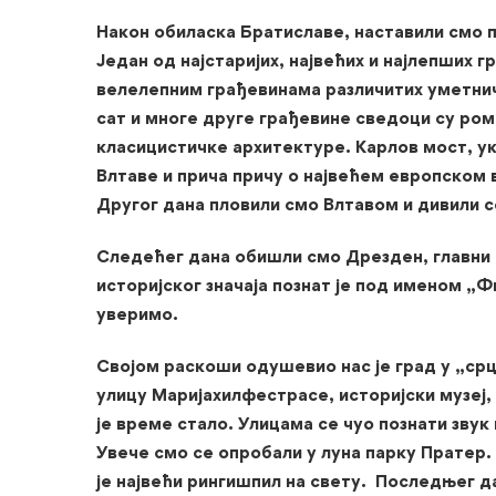
Након обиласка Братиславе, наставили смо п
Један од најстаријих, највећих и најлепших г
велелепним грађевинама различитих уметнич
сат и многе друге грађевине сведоци су ром
класицистичке архитектуре. Карлов мост, ук
Влтаве и прича причу о највећем европском
Другог дана пловили смо Влтавом и дивили с
Следећег дана обишли смо Дрезден, главни г
историјског значаја познат је под именом „Ф
уверимо.
Својом раскоши одушевио нас је град у „срц
улицу Маријахилфестрасе, историјски музеј
је време стало. Улицама се чуо познати звук 
Увече смо се опробали у луна парку Пратер.
је највећи рингишпил на свету. Последњег 