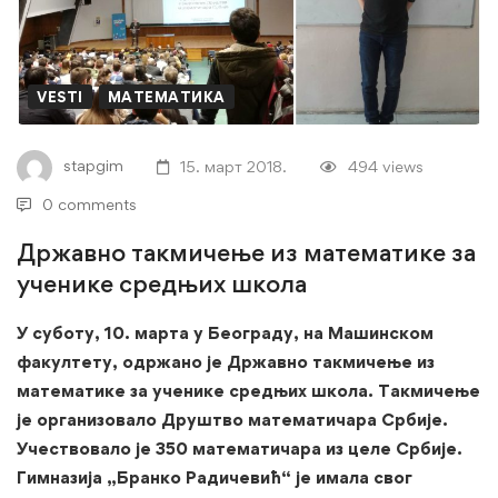
из
математике
за
VESTI
МАТЕМАТИКА
ученике
stapgim
15. март 2018.
494 views
средњих
0 comments
школа
Државно такмичење из математике за
ученике средњих школа
У суботу, 10. марта у Београду, на Машинском
факултету, одржано је Државно такмичење из
математике за ученике средњих школа. Такмичење
је организовало Друштво математичара Србије.
Учествовало је 350 математичара из целе Србије.
Гимназија „Бранко Радичевић“ је имала свог