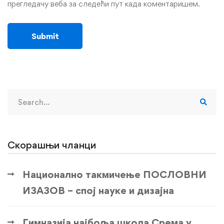
прегледачу веба за следећи пут када коментаришем.
Search
for:
Скорашњи чланци
Национално такмичење ПОСЛОВНИ
ИЗАЗОВ – спој науке и дизајна
Гимназија најбоља школа Срема у