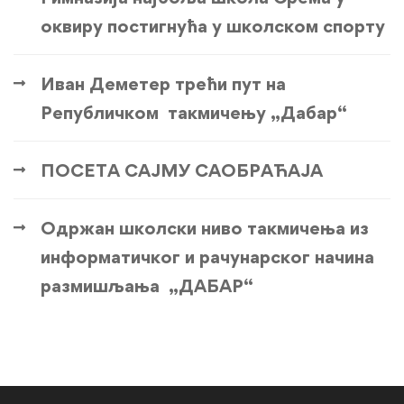
оквиру постигнућа у школском спорту
Иван Деметер трећи пут на
Републичком такмичењу „Дабар“
ПОСЕТА САЈМУ САОБРАЋАЈА
Одржан школски ниво такмичења из
информатичког и рачунарског начина
размишљања „ДАБАР“