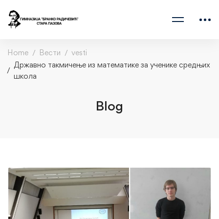
Home
Вести
vesti
Државно такмичење из математике за ученике средњих
школа
Blog
Државно
такмичење