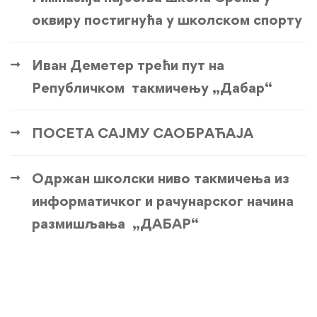
оквиру постигнућа у школском спорту
Иван Деметер трећи пут на
Републичком такмичењу „Дабар“
ПОСЕТА САЈМУ САОБРАЋАЈА
Одржан школски ниво такмичења из
информатичког и рачунарског начина
размишљања „ДАБАР“