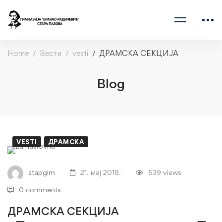
Home
Вести
vesti
ДРАМСКА СЕКЦИЈА
Blog
VESTI
ДРАМСКА
ДРАМСКА
СЕКЦИЈА
stapgim
21. мај 2018.
539 views
0 comments
ДРАМСКА СЕКЦИЈА