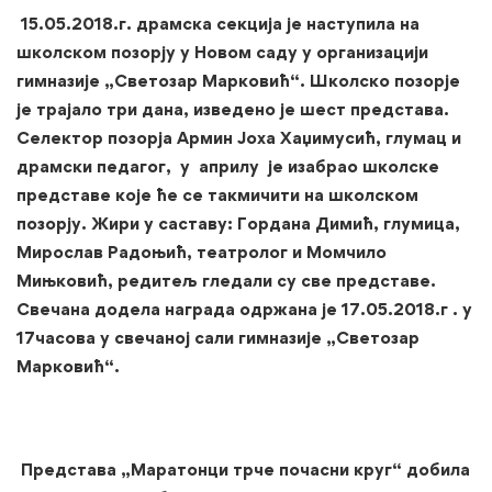
15.05.2018.г. драмска секција је наступила на
школском позорју у Новом саду у организацији
гимназије „Светозар Марковић“. Школско позорје
је трајало три дана, изведено је шест представа.
Селектор позорја Армин Јоха Хаџимусић, глумац и
драмски педагог, у априлу је изабрао школске
представе које ће се такмичити на школском
позорју. Жири у саставу: Гордана Димић, глумица,
Мирослав Радоњић, театролог и Момчило
Мињковић, редитељ гледали су све представе.
Свечана додела награда одржана је 17.05.2018.г . у
17часова у свечаној сали гимназије „Светозар
Марковић“.
Представа „Маратонци трче почасни круг“ добила