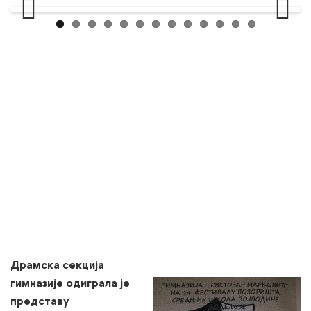
Previous
Next
Драмска секција
гимназије одиграла је
представу