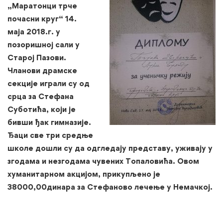
„Маратонци трче
почасни круг“ 14.
маја 2018.г. у
позоришној сали у
Старој Пазови.
Чланови драмске
секције играли су од
срца за Стефана
Суботића, који је
бивши ђак гимназије.
Ђаци све три средње
школе дошли су да одгледају представу, уживају у
згодама и незгодама чувених Топаловића. Овом
хуманитарном акцијом, прикупљено је
38000,00динара за Стефаново лечење у Немачкој.