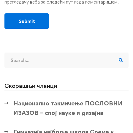
прегледачу веба за следећи пут када коментаришем.
Search
for:
Скорашњи чланци
Национално такмичење ПОСЛОВНИ
ИЗАЗОВ – спој науке и дизајна
Гимназија најбоља школа Срема у