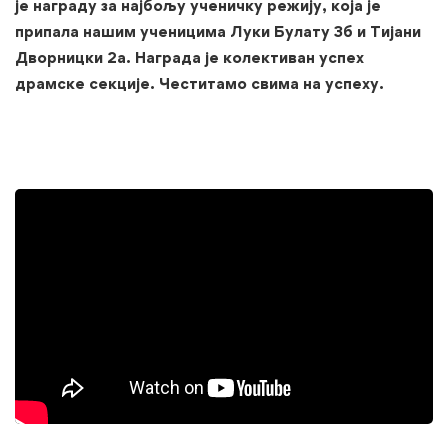
је награду за најбољу ученичку режију, која је
припала нашим ученицима Луки Булату 3б и Тијани
Дворницки 2а. Награда је колективан успех
драмске секције. Честитамо свима на успеху.