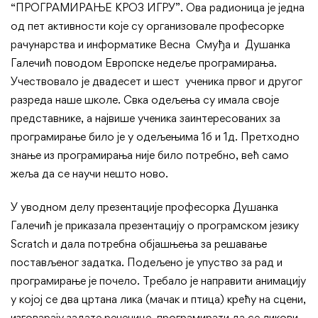
“ПРОГРАМИРАЊЕ КРОЗ ИГРУ”. Ова радионица је једна
од пет активности које су организовале професорке
рачунарства и информатике Весна Смуђа и Душанка
Галечић поводом Европске недеље програмирања.
Учествовало је двадесет и шест ученика првог и другог
разреда наше школе. Свка одељења су имала своје
представнике, а највише ученика заинтересованих за
програмирање било је у одељењима 1б и 1д. Претходно
знање из програмирања није било потребно, већ само
жеља да се научи нешто ново.
У уводном делу презентације професорка Душанка
Галечић је приказала презентацију о програмском језику
Scratch и дала потребна објашњења за решавање
постављеног задатка. Подељено је упуство за рад и
програмирање је почело. Требало је направити анимацију
у којој се два цртана лика (мачак и птица) крећу на сцени,
изговарају задате реченице, програмирати да се ликови