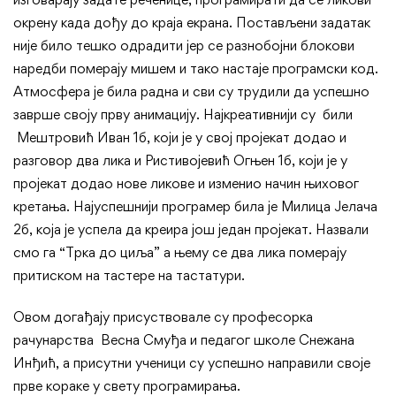
окрену када дођу до краја екрана. Постављени задатак
није било тешко одрадити јер се разнобојни блокови
наредби померају мишем и тако настаје програмски код.
Атмосфера је била радна и сви су трудили да успешно
заврше своју прву анимацију. Најкреативнији су били
Мештровић Иван 1б, који је у свој пројекат додао и
разговор два лика и Ристивојевић Огњен 1б, који је у
пројекат додао нове ликове и изменио начин њиховог
кретања. Најуспешнији програмер била је Милица Јелача
2б, која је успела да креира још један пројекат. Назвали
смо га “Трка до циља” a њему се два лика померају
притиском на тастере на тастатури.
Овом догађају присуствовале су професорка
рачунарства Весна Смуђа и педагог школе Снежана
Инђић, а присутни ученици су успешно направили своје
прве кораке у свету програмирања.