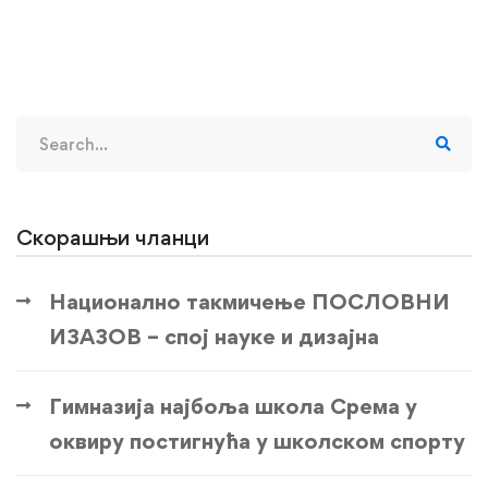
Search
for:
Скорашњи чланци
Национално такмичење ПОСЛОВНИ
ИЗАЗОВ – спој науке и дизајна
Гимназија најбоља школа Срема у
оквиру постигнућа у школском спорту