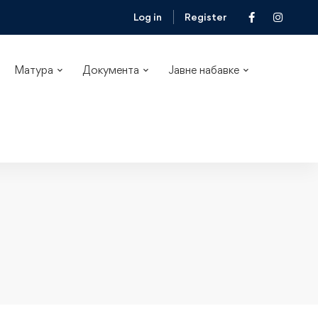
Log in
Register
Матура
Документа
Јавне набавке