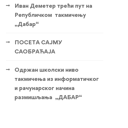
Иван Деметер трећи пут на
Републичком такмичењу
„Дабар“
ПОСЕТА САЈМУ
САОБРАЋАЈА
Одржан школски ниво
такмичења из информатичког
и рачунарског начина
размишљања „ДАБАР“