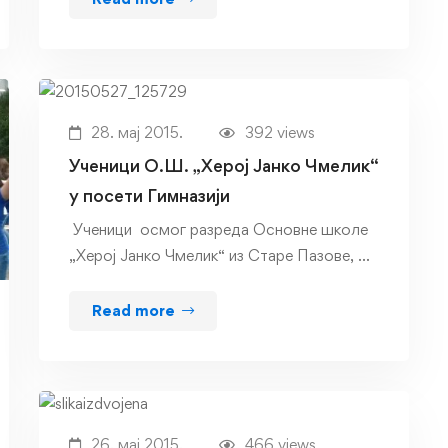
28. мај 2015.
392 views
Ученици O.Ш. „Херој Јанко Чмелик“
у посети Гимназији
Ученици осмог разреда Основне школе
„Херој Јанко Чмелик“ из Старе Пазове, …
Read more
26. мај 2015.
466 views