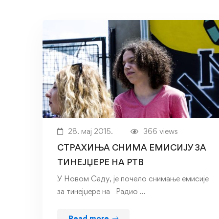
28. мај 2015.
366 views
СТРАХИЊА СНИМА ЕМИСИЈУ ЗА
ТИНЕЈЏЕРЕ НА РТВ
У Новом Саду, је почело снимање емисије
за тинејџере на Радио …
Read more