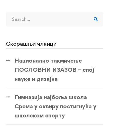
Search
for:
Скорашњи чланци
Национално такмичење
ПОСЛОВНИ ИЗАЗОВ – спој
науке и дизајна
Гимназија најбоља школа
Срема у оквиру постигнућа у
школском спорту