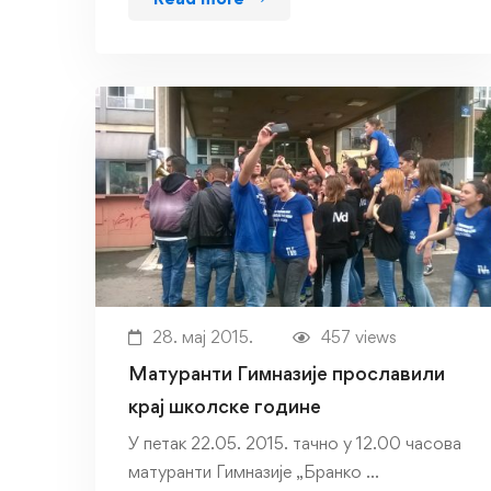
28. мај 2015.
457 views
Матуранти Гимназије прославили
крај школске године
У петак 22.05. 2015. тачно у 12.00 часова
матуранти Гимназије „Бранко …