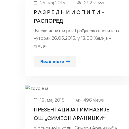
25. мај 2015.
392 views
Р А З Р Е Д Н И И С П И Т И –
РАСПОРЕД
Јунски испитни рок Грађанско васпитање
–уторак 26.05.2015. у 13,00 Хемија –
среда …
Read more
19. мај 2015.
496 views
ПРЕЗЕНТАЦИЈА ГИМНАЗИЈЕ –
ОШ „СИМЕОН АРАНИЦКИ“
У основноj школи „Симеон Араницки“ у