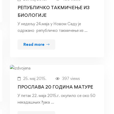
РЕПУБЛИЧКО ТАКМИЧЕЊЕ ИЗ
БИОЛОГИЈЕ
У недељу 24.маја у Новом Саду је
одржано републичко такмичење из …
Read more
25. мај 2015.
397 views
ПРОСЛАВА 20 ГОДИНА МАТУРЕ
У петак 22. маја 2015.г. окупило се око 50
некадашњих ђака …