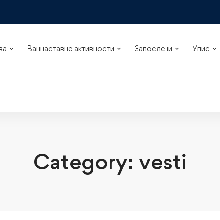
ва
Ваннаставне активности
Запослени
Упис
Category: vesti