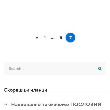
такмичење из српског језика …
Read more
1
…
6
7
Search
for:
Скорашњи чланци
Национално такмичење ПОСЛОВНИ