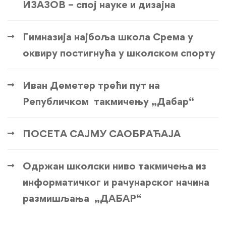
ИЗАЗОВ – спој науке и дизајна
Гимназија најбоља школа Срема у
оквиру постигнућа у школском спорту
Иван Деметер трећи пут на
Републичком такмичењу „Дабар“
ПОСЕТА САЈМУ САОБРАЋАЈА
Одржан школски ниво такмичења из
информатичког и рачунарског начина
размишљања „ДАБАР“