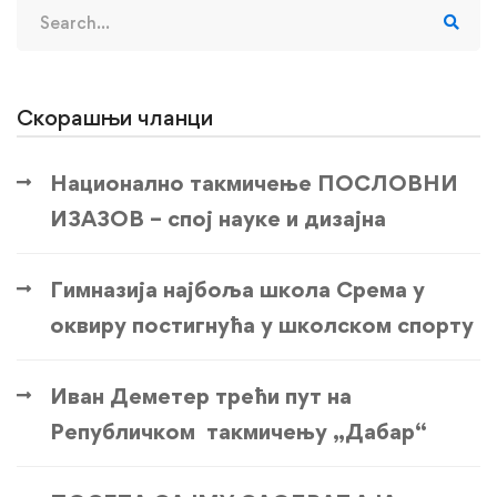
Search
for:
Скорашњи чланци
Национално такмичење ПОСЛОВНИ
ИЗАЗОВ – спој науке и дизајна
Гимназија најбоља школа Срема у
оквиру постигнућа у школском спорту
Иван Деметер трећи пут на
Републичком такмичењу „Дабар“