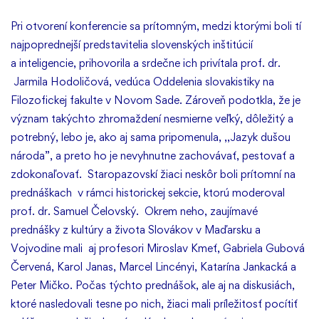
Pri otvorení konferencie sa prítomným, medzi ktorými boli tí
najpoprednejší predstavitelia slovenských inštitúcií
a inteligencie, prihovorila a srdečne ich privítala prof. dr.
Jarmila Hodoličová, vedúca Oddelenia slovakistiky na
Filozofickej fakulte v Novom Sade. Zároveň podotkla, že je
význam takýchto zhromaždení nesmierne veľký, dôležitý a
potrebný, lebo je, ako aj sama pripomenula, ,,Jazyk dušou
národa”, a preto ho je nevyhnutne zachovávať, pestovať a
zdokonaľovať. Staropazovskí žiaci neskôr boli prítomní na
prednáškach v rámci historickej sekcie, ktorú moderoval
prof. dr. Samuel Čelovský. Okrem neho, zaujímavé
prednášky z kultúry a života Slovákov v Maďarsku a
Vojvodine mali aj profesori Miroslav Kmeť, Gabriela Gubová
Červená, Karol Janas, Marcel Lincényi, Katarína Jankacká a
Peter Mičko. Počas týchto prednášok, ale aj na diskusiách,
ktoré nasledovali tesne po nich, žiaci mali príležitosť pocítiť