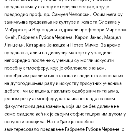
предавањима у склопу историјске секције, коју је
предводио проф. др. Самуел Человски. Осим њега су
занимљива предавања из културе и живота Словака у
Мађарској и Војвовдини одржали професори Мирослав
Кмећ, Габриела Губова Червена, Карол Јанас, Марцел
Линцењи, Катарина Јанкацка и Петер Мичко. За време
предавања, али и на дискусијама које су уследиле
непосредно после њих, ученици су могли искусити
посебну атмосферу, која је обиловала знањем,
поређењем различитих ставова и гледишта заснованих
на дугогодишњем раду и искуству присутних учесника
дебата, чињеницама, пажљиво одабраним питањима,
једном речју атмосферу, каква иначе влада на свим
факултетским дешавањима, која им се без дилеме не
само свидела већ их је својим софистицираним духом у
попунсти освојила. Наше ђаке је посебно
заинтересовало предавање Габриеле Губове Червене о