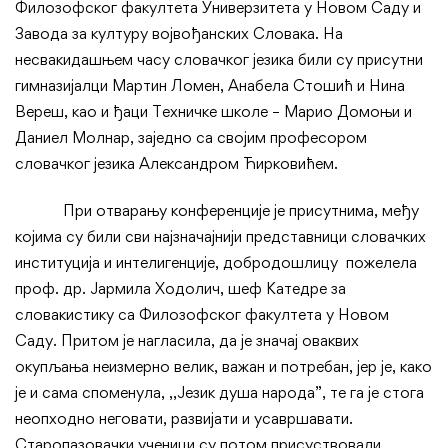
Филозофског факултета Универзитета у Новом Саду и
Завода за културу војвођанских Словака. На
несвакидашњем часу словачког језика били су присутни
гимназијалци Мартин Ломен, Анабела Стошић и Нина
Вереш, као и ђаци Tехничке школе – Марио Домоњи и
Даниел Молнар, заједно са својим професором
словачког језика Александром Ћирковићем.
При отварању конференције је присутнима, међу
којима су били сви најзначајнији представници словачких
институција и интелигенције, добродошлицу пожелела
проф. др. Јармила Ходолич, шеф Катедре за
словакистику са Филозофског факултета у Новом
Саду. Притом је нагласила, да је значај оваквих
окупљања неизмерно велик, важан и потребан, јер је, како
је и сама споменула, ,,Језик душа народа”, те га је стога
неопходно неговати, развијати и усавршавати.
Старопазовачки ученици су потом присуствовали