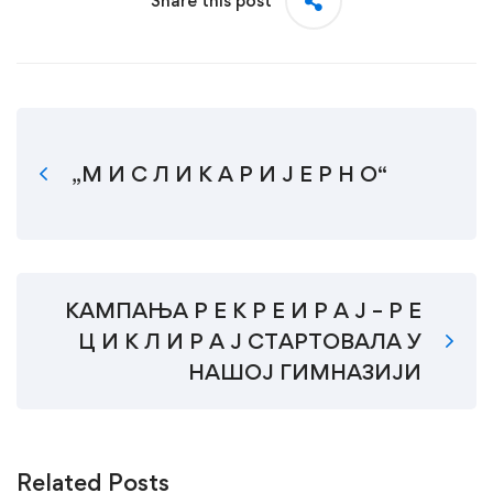
Share this post
„М И С Л И К А Р И Ј Е Р Н О“
КАМПАЊА Р Е К Р Е И Р А Ј – Р Е
Ц И К Л И Р А Ј СТАРТОВАЛА У
НАШОЈ ГИМНАЗИЈИ
Related Posts