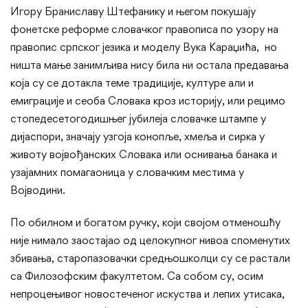
Игору Браниславу Штефанику и његом покушају
фонетске реформе словачког правописа по узору на
правопис српског језика и моделу Вука Караџића, но
ништа мање занимљива нису била ни остала предавања
која су се дотакла теме традиције, културе али и
емиграције и сеоба Словака кроз историју, или рецимо
стопедесетогодишњег јубилеја словачке штампе у
дијаспори, значају узгоја конопље, хмеља и сирка у
животу војвођанских Словака или оснивања банака и
узајамних помагаоница у словачким местима у
Војводини.
По обилном и богатом ручку, који својом отменошћу
није нимало заостајао од целокупног нивоа споменутих
збивања, старопазовачки средњошколци су се растали
са Филозофским факултетом. Са собом су, осим
непроцењивог новостеченог искуства и лепих утисака,