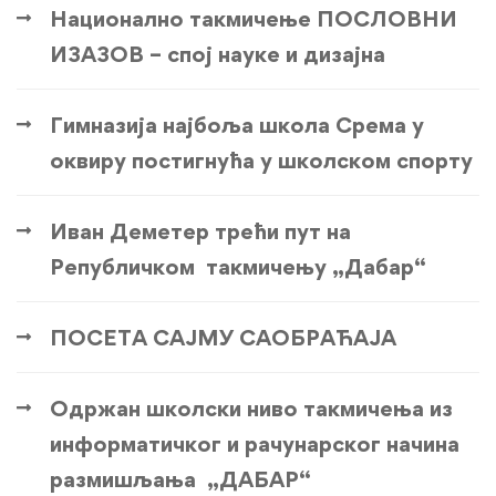
Национално такмичење ПОСЛОВНИ
ИЗАЗОВ – спој науке и дизајна
Гимназија најбоља школа Срема у
оквиру постигнућа у школском спорту
Иван Деметер трећи пут на
Републичком такмичењу „Дабар“
ПОСЕТА САЈМУ САОБРАЋАЈА
Одржан школски ниво такмичења из
информатичког и рачунарског начина
размишљања „ДАБАР“