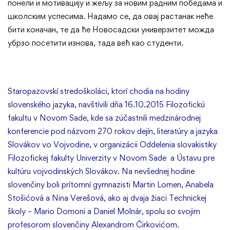
понели и мотивацију и жељу за новим радним победама и
школским успесима. Надамо се, да овај растанак неће
бити коначан, те да ће Новосадски универзитет можда
убрзо посетити изнова, тада већ као студенти.
Staropazovskí stredoškoláci, ktorí chodia na hodiny
slovenského jazyka, navštívili dňa 16.10.2015 Filozofickú
fakultu v Novom Sade, kde sa zúčastnili medzinárodnej
konferencie pod názvom 270 rokov dejín, literatúry a jazyka
Slovákov vo Vojvodine, v organizácii Oddelenia slovakistiky
Filozofickej fakulty Univerzity v Novom Sade a Ústavu pre
kultúru vojvodinských Slovákov. Na nevšednej hodine
slovenčiny boli prítomní gymnazisti Martin Lomen, Anabela
Stošićová a Nina Verešová, ako aj dvaja žiaci Technickej
školy – Mario Domoni a Daniel Molnár, spolu so svojim
profesorom slovenčiny Alexandrom Ćirkovićom.