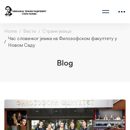
Home
Вести
Страни језици
Час словачког језика на Филозофском факултету у
Новом Саду
Blog
Час
словачког