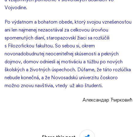
Vojvodine.
Po výdatnom a bohatom obede, ktorý svojou vznešenosťou
ani len najmenej nezaostával za celkovou úrovňou
spomenutých dianí, staropazovskí žiaci sa rozlúčili
s Filozofickou fakultou. So sebou si, okrem
novonadobudnutej neoceniteľnej skúsenosti a pekných
dojmov, domov odniesli aj motiváciu a túžbu po nových
školských a životných úspechoch. Dúfame, že táto rozlúčka
nebude konečná, a že Novosadskú univerzitu čoskoro
možno znovu navštívia, vtedy už ako študenti.
Александар Ћирковић