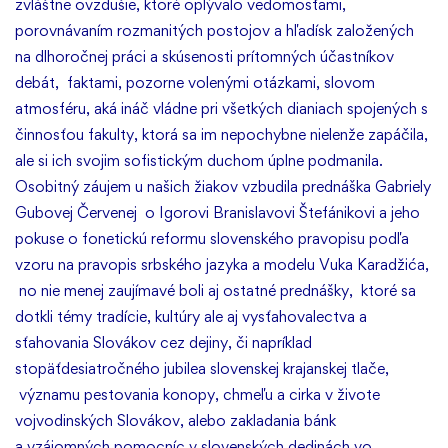
zvláštne ovzdušie, ktoré oplývalo vedomosťami,
porovnávaním rozmanitých postojov a hľadísk založených
na dlhoročnej práci a skúsenosti prítomných účastníkov
debát, faktami, pozorne volenými otázkami, slovom
atmosféru, aká ináč vládne pri všetkých dianiach spojených s
činnosťou fakulty, ktorá sa im nepochybne nielenže zapáčila,
ale si ich svojim sofistickým duchom úplne podmanila.
Osobitný záujem u našich žiakov vzbudila prednáška Gabriely
Gubovej Červenej o Igorovi Branislavovi Štefánikovi a jeho
pokuse o fonetickú reformu slovenského pravopisu podľa
vzoru na pravopis srbského jazyka a modelu Vuka Karadžića,
no nie menej zaujímavé boli aj ostatné prednášky, ktoré sa
dotkli témy tradície, kultúry ale aj vysťahovalectva a
sťahovania Slovákov cez dejiny, či napríklad
stopäťdesiatročného jubilea slovenskej krajanskej tlače,
významu pestovania konopy, chmeľu a cirka v živote
vojvodinských Slovákov, alebo zakladania bánk
a vzájomných pomocníc v slovenských dedinách vo