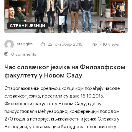
језика
на
Филозофском
СТРАНИ ЈЕЗИЦИ
факултету
stapgim
22. октобар 2015.
410 views
у
0 comments
Новом
Час словачког језика на Филозофском
факултету у Новом Саду
Саду
Старопазовачки средњошколци који похађају часове
словачког језика, посетили су дана 16.10.2015.
Филозофски факултет у Новом Саду, где су
присуствовали међународној конференцији поводом
270 година историје, књижевности и језика Словака у
Војводини, у организацији Катедре за словакистику